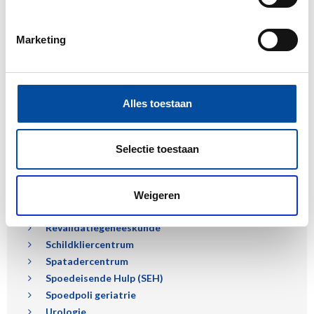
Neurologie
Operatiekamer
Marketing
Oncologische zorg
Oogheelkunde
Alles toestaan
Orthopedie & traumatologie
Osteoporose & Fractuurpreventie
Pijngeneeskunde
Selectie toestaan
Plastisch Chirurgie
Psychiatrie
Radiologie
Weigeren
Reumatologie
Revalidatiegeneeskunde
Schildkliercentrum
Spatadercentrum
Spoedeisende Hulp (SEH)
Spoedpoli geriatrie
Urologie