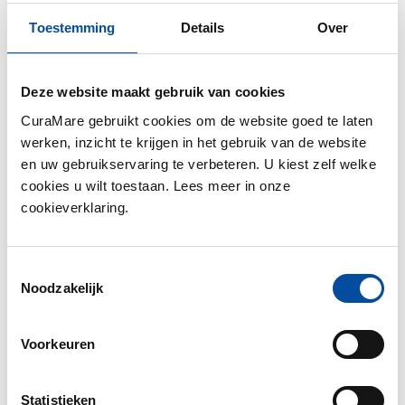
Dermatologie
Diabetes
Toestemming
Details
Over
Diëtetiek
Fysiotherapie
Geestelijke verzorging
Deze website maakt gebruik van cookies
Geriatrie
CuraMare gebruikt cookies om de website goed te laten
werken, inzicht te krijgen in het gebruik van de website
en uw gebruikservaring te verbeteren. U kiest zelf welke
Gynaecologie
cookies u wilt toestaan. Lees meer in onze
Intensive Care
cookieverklaring.
Interne geneeskunde
Kaakchirurgie
Kindergeneeskunde
Toestemmingsselectie
KNO - Keel- neus- en oorheelkunde
Noodzakelijk
Laboratorium
Longgeneeskunde
Voorkeuren
Maag-, Darm-, Lever
Mammapoli
Medische Psychologie
Statistieken