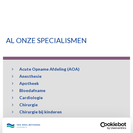
Vacatures
Ik wil informatie over thuis-en ouderenzorg
AL ONZE SPECIALISMEN
Verwijzers
Verloskundig centrum CuraVita
Kinderwebsite
Werken bij
Acute Opname Afdeling (AOA)
Vrijwilligerswerk
Anesthesie
Medisch Specialistisch Bedrijf
Apotheek
English
Bloedafname
Algemene gebruikersvoorwaarden
Cardiologie
Columns
Chirurgie
Chirurgie bij kinderen
Beweegziekenhuis
Darmproblemen
Dagbehandeling