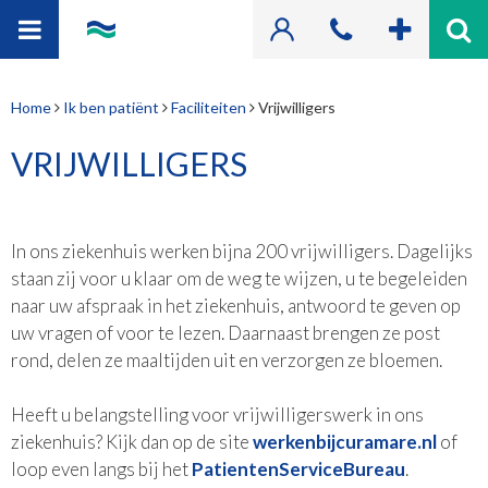
Home
Home
Ik ben patiënt
Faciliteiten
Vrijwilligers
Ik ben patiënt
VRIJWILLIGERS
Patiëntenfolders
In ons ziekenhuis werken bijna 200 vrijwilligers. Dagelijks
Ik ben bezoeker
staan zij voor u klaar om de weg te wijzen, u te begeleiden
naar uw afspraak in het ziekenhuis, antwoord te geven op
Onze specialismen
uw vragen of voor te lezen. Daarnaast brengen ze post
rond, delen ze maaltijden uit en verzorgen ze bloemen.
Ons ziekenhuis
Heeft u belangstelling voor vrijwilligerswerk in ons
Contact en route
ziekenhuis? Kijk dan op de site
werkenbijcuramare.nl
of
loop even langs bij het
PatientenServiceBureau
.